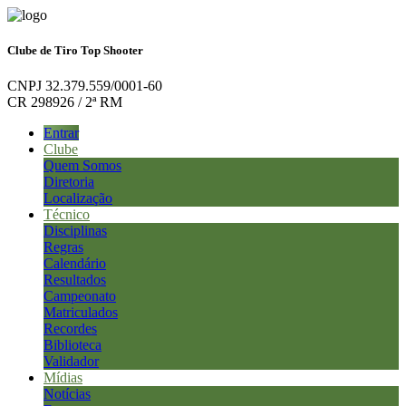
Clube de Tiro Top Shooter
CNPJ 32.379.559/0001-60
CR 298926 / 2ª RM
Entrar
Clube
Quem Somos
Diretoria
Localização
Técnico
Disciplinas
Regras
Calendário
Resultados
Campeonato
Matriculados
Recordes
Biblioteca
Validador
Mídias
Notícias