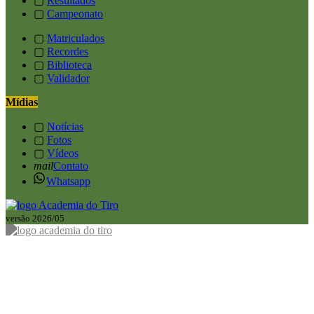
▢
Resultados
▢
Campeonato
▢
Matriculados
▢
Recordes
▢
Biblioteca
▢
Validador
Mídias
▢
Notícias
▢
Fotos
▢
Vídeos
mail
Contato
Whatsapp
versão 2026/05